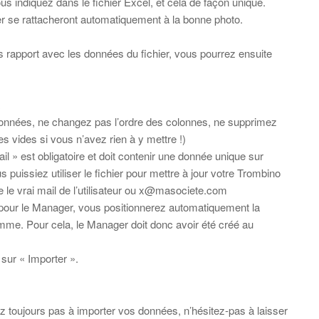
indiquez dans le fichier Excel, et cela de façon unique.
er se rattacheront automatiquement à la bonne photo.
 rapport avec les données du fichier, vous pourrez ensuite
x
onnées, ne changez pas l’ordre des colonnes, ne supprimez
s vides si vous n’avez rien à y mettre !)
l » est obligatoire et doit contenir une donnée unique sur
 puissiez utiliser le fichier pour mettre à jour votre Trombino
re le vrai mail de l’utilisateur ou x@masociete.com
 pour le Manager, vous positionnerez automatiquement la
mme. Pour cela, le Manager doit donc avoir été créé au
 sur « Importer ».
ez toujours pas à importer vos données, n’hésitez-pas à laisser